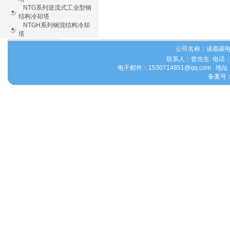
NTG系列逆流式工业型钢
结构冷却塔
NTGH系列钢混结构冷却
塔
公司名称：
成都菱
联系人：曾先生 电话：028
电子邮件：1530714851@qq.com
备案号