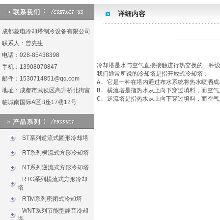
详细内容
成都菱电冷却塔制冷设备有限公司
联系人：曾先生
电话：028-85438398
冷却塔是水与空气直接接触进行热交换的一种设
手机：13908070847
我们通常所说的冷却塔是指开放式冷却塔：

邮件：1530714851@qq.com
A. 它是一种在塔内通过布水系统将热水喷洒
地址：成都市武侯区高升桥北街富
B. 横流塔是指热水从上向下穿过填料，而空
C. 逆流塔是指热水从上向下穿过填料，而空气
临城南国际A区B座17楼12号
ST系列逆流式圆形冷却塔
RT系列横流式方形冷却塔
NT系列逆流式方形冷却塔
RTG系列横流式方形冷却
塔
RTM系列密闭式冷却塔
WNT系列节能型静音冷却
塔